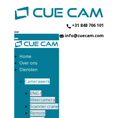
+31 848 706 101
info@cuecam.com
Home
Over ons
Diensten
Camerawerk
ENG /
Meercamera
Scanner crane
Remote