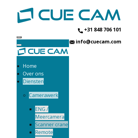
+31 848 706 101
info@cuecam.com
Home
Over ons
Diensten
Camerawerk
ENG /
Meercamera
Scanner crane
Remote