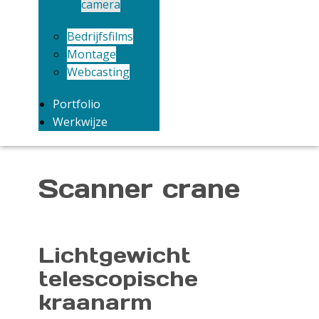
camera
Bedrijfsfilms
Montage
Webcasting
Portfolio
Werkwijze
Scanner crane
Lichtgewicht
telescopische
kraanarm