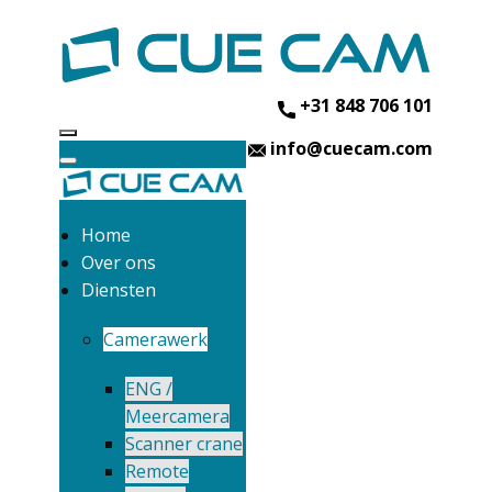
+31 848 706 101
info@cuecam.com
Home
Over ons
Diensten
Camerawerk
ENG /
Meercamera
Scanner crane
Remote